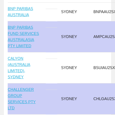
BNP PARIBAS
SYDNEY
BNPAAU2S
AUSTRALIA
BNP PARIBAS
FUND SERVICES
SYDNEY
AMPCAU2S
AUSTRALASIA
PTY LIMITED
CALYON
(AUSTRALIA
SYDNEY
BSUIAU2S
LIMITED),
SYDNEY
CHALLENGER
GROUP
SYDNEY
CHLGAU2S
SERVICES PTY
LTD