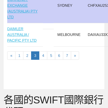
EXCHANGE
SYDNEY
CHFXAU2S
(AUSTRALIA) PTY
LTD
DAIMLER
AUSTRALIA /
MELBOURNE
DAIXAU33X
PACIFIC PTY LTD
«
1
2
3
4
5
6
7
»
各國的SWIFT國際銀行