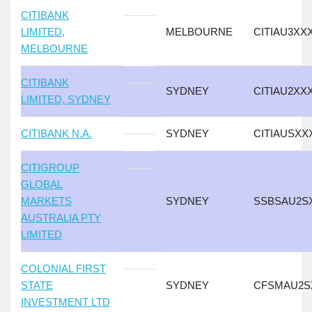
CITIBANK
LIMITED,
MELBOURNE
CITIAU3XX
MELBOURNE
CITIBANK
SYDNEY
CITIAU2XX
LIMITED, SYDNEY
CITIBANK N.A.
SYDNEY
CITIAUSXX
CITIGROUP
GLOBAL
MARKETS
SYDNEY
SSBSAU2S
AUSTRALIA PTY
LIMITED
COLONIAL FIRST
STATE
SYDNEY
CFSMAU2S
INVESTMENT LTD