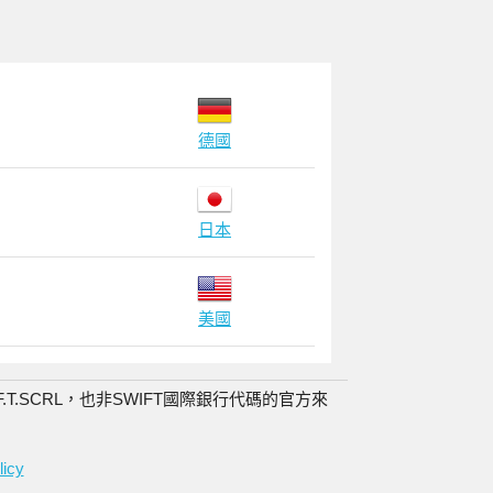
德國
日本
美國
.F.T.SCRL，也非SWIFT國際銀行代碼的官方來
licy