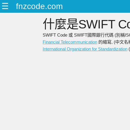
☰
fnzcode.com
什麼是SWIFT Co
SWIFT Code 或 SWIFT國際銀行代碼 (別
Financial Telecommunication
的縮寫, (中文名
International Organization for Standardization