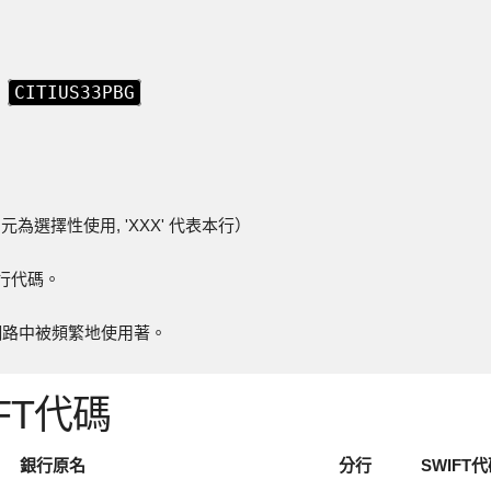
CITIUS33PBG
為
元為選擇性使用, 'XXX' 代表本行）
本行代碼。
FIT 網路中被頻繁地使用著。
FT代碼
銀行原名
分行
SWIFT