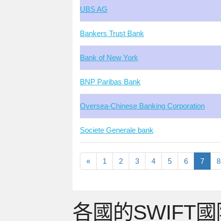
UBS AG
Bankers Trust Bank
Bank of New York
BNP Paribas Bank
Oversea-Chinese Banking Corporation
Societe Generale bank
«
1
2
3
4
5
6
7
8
各國的SWIFT