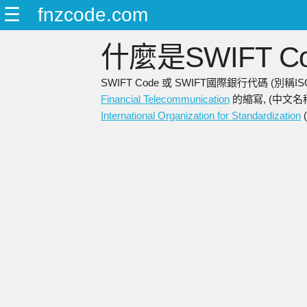
☰
fnzcode.com
什麼是SWIFT Co
SWIFT Code 或 SWIFT國際銀行代碼 (別
Financial Telecommunication
的縮寫, (中文名
International Organization for Standardization